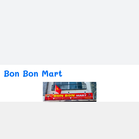
Bon Bon Mart
Kết nối với chúng tôi
080ー4869ー2689