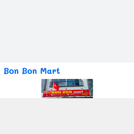
Bon Bon Mart
Kết nối với chúng tôi
080ー4869ー2689