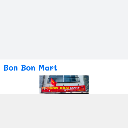
Bon Bon Mart
Kết nối với chúng tôi
080ー4869ー2689