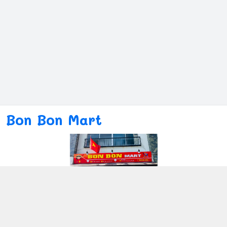
Bon Bon Mart
Kết nối với chúng tôi
080ー4869ー2689