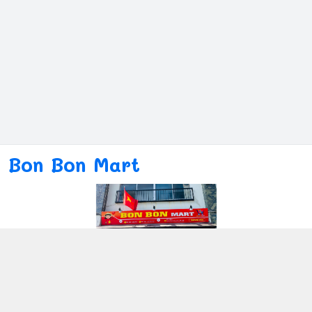
Bon Bon Mart
Kết nối với chúng tôi
080ー4869ー2689