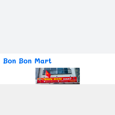
Bon Bon Mart
Kết nối với chúng tôi
080ー4869ー2689