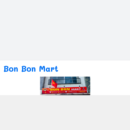
Bon Bon Mart
Kết nối với chúng tôi
080ー4869ー2689