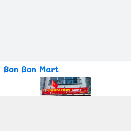
Bon Bon Mart
Kết nối với chúng tôi
080ー4869ー2689