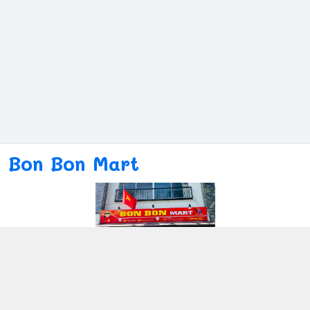
Bon Bon Mart
Kết nối với chúng tôi
080ー4869ー2689