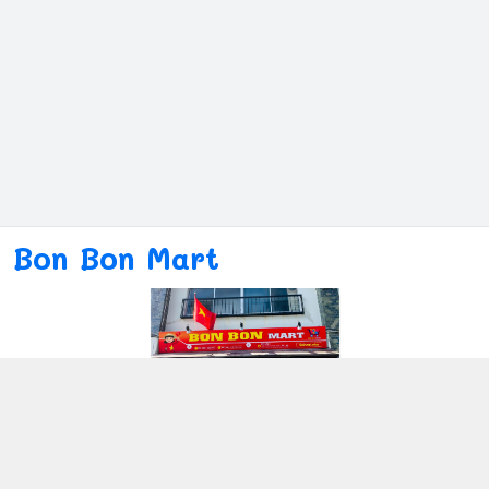
Bon Bon Mart
Kết nối với chúng tôi
080ー4869ー2689